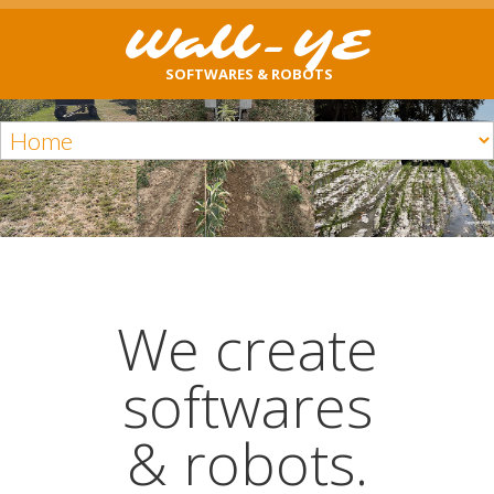
Wall-YE
SOFTWARES & ROBOTS
We create
softwares
& robots.